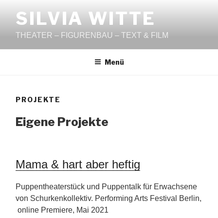
Zum
SILVIA WITTE
Inhalt
springen
THEATER – FIGURENBAU – TEXT & FILM
Menü
PROJEKTE
Eigene Projekte
Mama & hart aber heftig
Puppentheaterstück und Puppentalk für Erwachsene
von Schurkenkollektiv. Performing Arts Festival Berlin,
online Premiere, Mai 2021