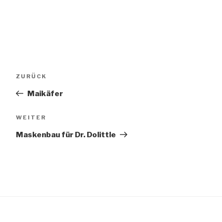
Beitragsnavigation
Vorheriger
ZURÜCK
Beitrag
Maikäfer
Nächster
WEITER
Beitrag
Maskenbau für Dr. Dolittle