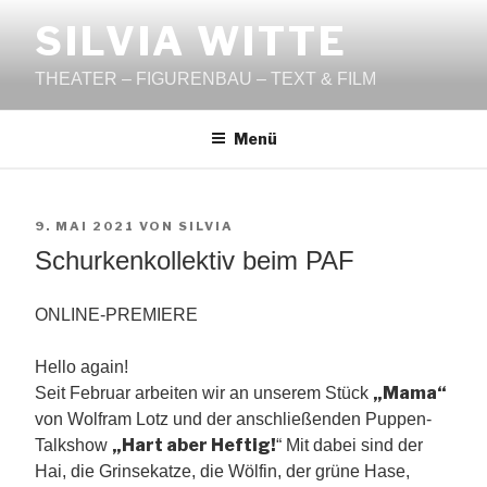
Zum
SILVIA WITTE
Inhalt
springen
THEATER – FIGURENBAU – TEXT & FILM
Menü
VERÖFFENTLICHT
9. MAI 2021
VON
SILVIA
AM
Schurkenkollektiv beim PAF
ONLINE-PREMIERE
Hello again!
„Mama“
Seit Februar arbeiten wir an unserem Stück
von Wolfram Lotz und der anschließenden Puppen-
„Hart aber Heftig!
Talkshow
“ Mit dabei sind der
Hai, die Grinsekatze, die Wölfin, der grüne Hase,