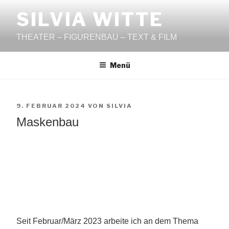
Zum
SILVIA WITTE
Inhalt
springen
THEATER – FIGURENBAU – TEXT & FILM
Menü
VERÖFFENTLICHT
9. FEBRUAR 2024
VON
SILVIA
AM
Maskenbau
Seit Februar/März 2023 arbeite ich an dem Thema