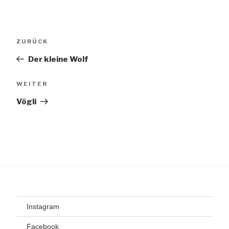
Beitragsnavigation
Vorheriger
ZURÜCK
Beitrag
Der kleine Wolf
Nächster
WEITER
Beitrag
Vögli
Instagram
Facebook