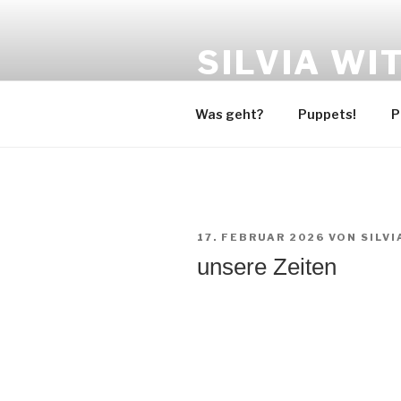
Zum
Inhalt
SILVIA WI
springen
THEATER – FIGURENBAU – T
Was geht?
Puppets!
P
VERÖFFENTLICHT
17. FEBRUAR 2026
VON
SILVI
AM
unsere Zeiten