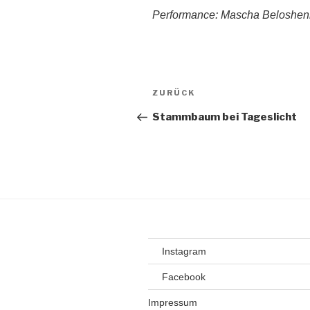
Performance: Mascha Beloshen
Beitragsnavigation
Vorheriger
ZURÜCK
Beitrag
Stammbaum bei Tageslicht
Instagram
Facebook
Impressum